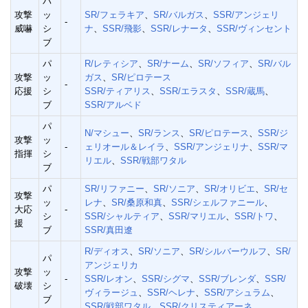
パ
攻撃
ッ
SR/フェラキア
、
SR/バルガス
、
SSR/アンジェリ
-
威嚇
シ
ナ
、
SSR/飛影
、
SSR/レナータ
、
SSR/ヴィンセント
ブ
パ
R/レティシア
、
SR/ナーム
、
SR/ソフィア
、
SR/バル
攻撃
ッ
ガス
、
SR/ピロテース
-
応援
シ
SSR/ティアリス
、
SSR/エラスタ
、
SSR/蔵馬
、
ブ
SSR/アルベド
パ
N/マシュー
、
SR/ランス
、
SR/ピロテース
、
SSR/ジ
攻撃
ッ
-
ェリオール＆レイラ
、
SSR/アンジェリナ
、
SSR/マ
指揮
シ
リエル
、
SSR/戦部ワタル
ブ
パ
SR/リファニー
、
SR/ソニア
、
SR/オリビエ
、
SR/セ
攻撃
ッ
レナ
、
SR/桑原和真
、
SSR/シェルファニール
、
大応
-
シ
SSR/シャルティア
、
SSR/マリエル
、
SSR/トワ
、
援
ブ
SSR/真田遼
R/ディオス
、
SR/ソニア
、
SR/シルバーウルフ
、
SR/
パ
アンジェリカ
攻撃
ッ
-
SSR/レオン
、
SSR/シグマ
、
SSR/ブレンダ
、
SSR/
破壊
シ
ヴィラージュ
、
SSR/ヘレナ
、
SSR/アシュラム
、
ブ
SSR/戦部ワタル
、
SSR/クリスティアーネ