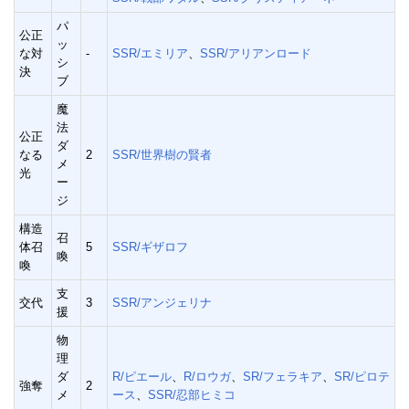
パ
公正
ッ
な対
-
SSR/エミリア
、
SSR/アリアンロード
シ
決
ブ
魔
法
公正
ダ
なる
2
SSR/世界樹の賢者
メ
光
ー
ジ
構造
召
体召
5
SSR/ギザロフ
喚
喚
支
交代
3
SSR/アンジェリナ
援
物
理
ダ
R/ピエール
、
R/ロウガ
、
SR/フェラキア
、
SR/ピロテ
強奪
2
メ
ース
、
SSR/忍部ヒミコ