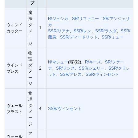
プ
魔
法
R/ジェシカ
、
SR/リファニー
、
SR/アンジェリ
ウィンド
ダ
カ
1
カッター
メ
SSR/リアナ
、
SSR/レン
、
SSR/ラムダ
、
SSR/
ー
蔵馬
、
SSR/ディードリット
、
SSR/ミュー
ジ
物
理
N/マシュー
(飛)(殺)、
R/キース
、
SR/ファー
ウインド
ダ
2
ナ
、
SR/ランス
、
SSR/シェリー
、
SSR/クラレ
ブレス
メ
ット
、
SSR/アレス
、
SSR/ヴィンセント
ー
ジ
物
理
ヴェール
ダ
4
SSR/ヴィンセント
ブラスト
メ
ー
ジ
ア
ウォール