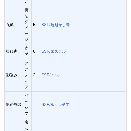
ジ
魔
法
ダ
瓦解
5
SSR/超越せし者
メ
ー
ジ
支
掛け声
6
SSR/エステル
援
ア
ク
影盗み
テ
2
SSR/ツバメ
ィ
ブ
パ
ッ
影の刻印
-
SSR/ルクレチア
シ
ブ
魔
法