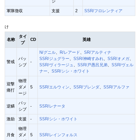
ジ
軍隊徴収
支援
2
SSR/フロレンティア
け
タイ
名称
CD
英雄
プ
N/グニル
、
R/レアード
、
SR/アルティナ
パッ
SSR/ジュグラー
、
SSR/神崎すみれ
、
SSR/オメガ
、
警戒
-
シブ
SSR/ヴィラージュ
、
SSR/戸愚呂兄弟
、
SSR/ヴェル
ナー
、
SSR/シシ・ホワイト
物理
迎撃
ダメ
5
SSR/エルウィン
、
SSR/ブレンダ
、
SSR/アルファ
痛打
ージ
パッ
逆鱗
-
SSR/レナータ
シブ
激励
支援
-
SSR/シシ・ホワイト
物理
月食
ダメ
5
SSR/レインフォルス