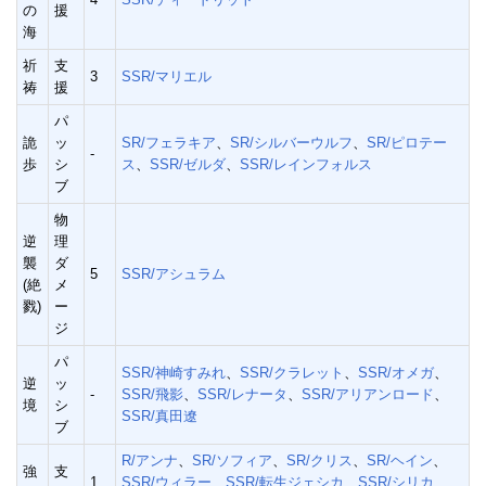
の
援
海
祈
支
3
SSR/マリエル
祷
援
パ
詭
ッ
SR/フェラキア
、
SR/シルバーウルフ
、
SR/ピロテー
-
歩
シ
ス
、
SSR/ゼルダ
、
SSR/レインフォルス
ブ
物
逆
理
襲
ダ
5
SSR/アシュラム
(絶
メ
戮)
ー
ジ
パ
SSR/神崎すみれ
、
SSR/クラレット
、
SSR/オメガ
、
逆
ッ
-
SSR/飛影
、
SSR/レナータ
、
SSR/アリアンロード
、
境
シ
SSR/真田遼
ブ
R/アンナ
、
SR/ソフィア
、
SR/クリス
、
SR/ヘイン
、
強
支
1
SSR/ウィラー
、
SSR/転生ジェシカ
、
SSR/シリカ
、