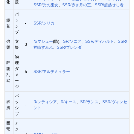
化
援
SSR/光の巫女
、
SSR/赤き月の王
、
SSR/超越せし者
パ
鏡
ッ
-
SSR/シリカ
花
シ
ブ
強
支
N/マシュー
(騎)、
SR/ソニア
、
SSR/ディハルト
、
SSR/
3
襲
援
神崎すみれ
、
SSR/ブレンダ
物
狂
理
龍
ダ
5
SSR/アルテミュラー
乱
メ
武
ー
ジ
パ
御
ッ
R/レティシア
、
R/キース
、
SR/ランス
、
SSR/ヴィンセ
-
風
シ
ント
ブ
巨
ア
竜
ク