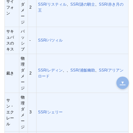
サイ
ダ
SSR/リスティル
、
SSR/謎の騎士
、
SSR/赤き月の
フォ
2
メ
王
ン
ー
ジ
サキ
パ
ュバ
ッ
-
SSR/パツィル
スの
シ
キス
ブ
物
理
ダ
SSR/レディン
、、
SSR/浦飯幽助
、
SSR/アリアン
裁き
2
メ
ロード
ー
▼
ジ
物
サ
理
ン・
ダ
エク
3
SSR/シェリー
メ
レー
ー
ル
ジ