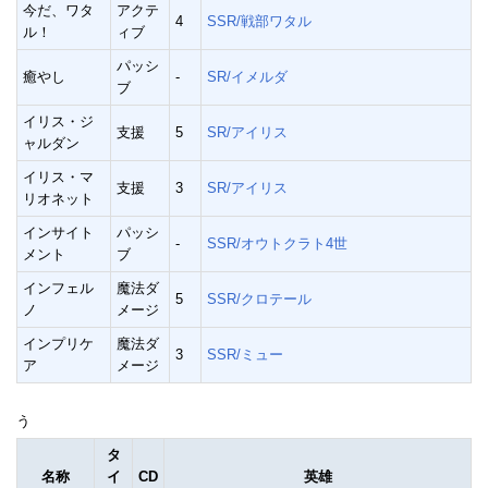
今だ、ワタ
アクテ
4
SSR/戦部ワタル
ル！
ィブ
パッシ
癒やし
-
SR/イメルダ
ブ
イリス・ジ
支援
5
SR/アイリス
ャルダン
イリス・マ
支援
3
SR/アイリス
リオネット
インサイト
パッシ
-
SSR/オウトクラト4世
メント
ブ
インフェル
魔法ダ
5
SSR/クロテール
ノ
メージ
インプリケ
魔法ダ
3
SSR/ミュー
ア
メージ
う
タ
名称
イ
CD
英雄