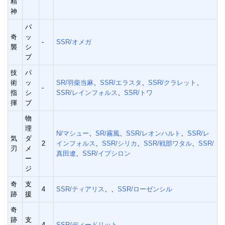
精
神
パ
奇
ッ
-
SSR/オメガ
襲
シ
ブ
技
パ
術
ッ
SR/羽柴当麻
、
SSR/エラスタ
、
SSR/クラレット
、
-
指
シ
SSR/レインフォルス
、
SSR/トワ
揮
ブ
物
理
N/マシュー
、
SR/霧風
、
SSR/レオンハルト
、
SSR/レ
気
ダ
2
インフォルス
、
SSR/シリカ
、
SSR/戦部ワタル
、
SSR/
刃
メ
真田遼
、
SSR/イプシロン
ー
ジ
奇
支
4
SSR/ティアリス
、、
SSR/ローゼンシル
跡
援
奇
跡
支
4
SSR/ディードリット