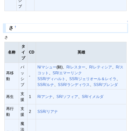
シ
ブ
↑
†
さ
さ
タ
名称
イ
CD
英雄
プ
パ
N/マシュー
(騎)、
R/レスター
、
R/レティシア
、
R/ス
再移
ッ
コット
、
SR/エマーリンク
-
動
シ
SSR/ディハルト
、
SSR/ジェリオール＆レイラ
、
ブ
SSR/ルナ
、
SSR/ランディウス
、
SSR/ブレンダ
支
再生
1
R/アンナ
、
SR/ソフィア
、
SR/イメルダ
援
再行
支
2
SSR/リアナ
動
援
魔
法