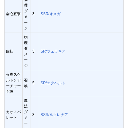
理
ダ
会心直撃
3
SSR/オメガ
メ
ー
ジ
物
理
ダ
回転
3
SR/フェラキア
メ
ー
ジ
火炎スケ
ルトンア
召
5
SR/エグベルト
ーチャー
喚
召喚
魔
法
カオスバ
ダ
3
SSR/ルクレチア
レット
メ
ー