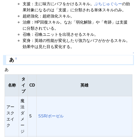
支援：主に味方にバフをかけるスキル。
ぷちじゅぐらー
の効
果対象になるのは「支援」に分類される単体スキルのみ。
超絶強化：超絶強化スキル。
治療：HP回復スキル。なお「弱化解除」や「奇跡」は支援
に分類されている。
召喚：召喚ユニットを出現させるスキル。
変身：英雄の性能が変化したり強力なバフがかかるスキル。
効果中は見た目も変化する。
↑
†
あ
あ
タ
名称
イ
CD
英雄
プ
魔
アー
法
スク
ダ
5
SSR/ボーゼル
エイ
メ
ク
ー
ジ