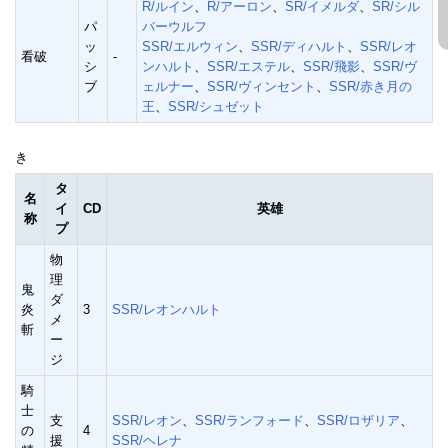
R/ルイン
、
R/アーロン
、
SR/イメルダ
、
SR/シル
パ
バーウルフ
ッ
SSR/エルウィン
、
SSR/ディハルト
、
SSR/レオ
看破
-
シ
ンハルト
、
SSR/エステル
、
SSR/飛影
、
SSR/ヴ
ブ
ェルナー
、
SSR/ヴィンセント
、
SSR/赤き月の
王
、
SSR/シュゼット
き
タ
名
イ
CD
英雄
称
プ
物
理
鬼
ダ
炎
3
SSR/レオンハルト
メ
斬
ー
ジ
騎
士
支
SSR/レオン
、
SSR/ランフォード
、
SSR/ロザリア
、
の
4
援
SSR/ヘレナ