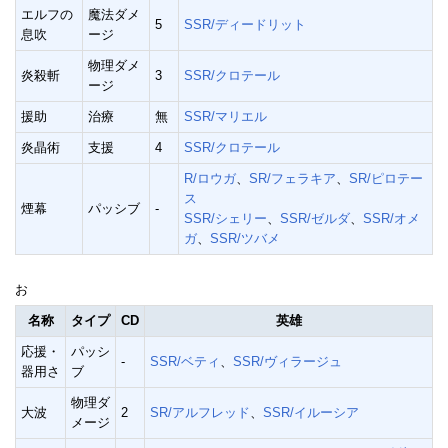
エルフの
魔法ダメ
5
SSR/ディードリット
息吹
ージ
物理ダメ
炎殺斬
3
SSR/クロテール
ージ
援助
治療
無
SSR/マリエル
炎晶術
支援
4
SSR/クロテール
R/ロウガ
、
SR/フェラキア
、
SR/ピロテー
ス
煙幕
パッシブ
-
SSR/シェリー
、
SSR/ゼルダ
、
SSR/オメ
ガ
、
SSR/ツバメ
お
名称
タイプ
CD
英雄
応援・
パッシ
-
SSR/ベティ
、
SSR/ヴィラージュ
器用さ
ブ
物理ダ
大波
2
SR/アルフレッド
、
SSR/イルーシア
メージ