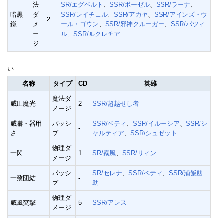
法
SR/エグベルト
、
SSR/ボーゼル
、
SSR/ラーナ
、
暗黒
ダ
SSR/レイチェル
、
SSR/アカヤ
、
SSR/アインズ・ウ
2
鎌
メ
ール・ゴウン
、
SSR/邪神クルーガー
、
SSR/パツィ
ー
ル
、
SSR/ルクレチア
ジ
い
名称
タイプ
CD
英雄
魔法ダ
威圧魔光
2
SSR/超越せし者
メージ
威嚇・器用
パッシ
SSR/ベティ
、
SSR/イルーシア
、
SSR/シ
-
さ
ブ
ャルティア
、
SSR/シュゼット
物理ダ
一閃
1
SR/霧風
、
SSR/リィン
メージ
パッシ
SR/セレナ
、
SSR/ベティ
、
SSR/浦飯幽
一致団結
-
ブ
助
物理ダ
威風突撃
5
SSR/アレス
メージ