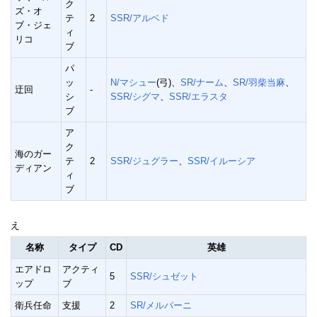
ク
ズ・オ
テ
2
SSR/アルベド
ブ・ジェ
ィ
リコ
ブ
パ
ッ
N/マシュー
(弓)、
SR/ナーム
、
SR/羽柴当麻
、
迂回
-
シ
SSR/シグマ
、
SSR/エラスタ
ブ
ア
ク
海のガー
テ
2
SSR/ジュグラー
、
SSR/イルーシア
ディアン
ィ
ブ
え
名称
タイプ
CD
英雄
エアドロ
アクティ
5
SSR/シュゼット
ップ
ブ
衛兵任命
支援
2
SR/メルパーニ