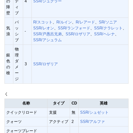
の
テ
4
SSR/ジュグラー
障
ィ
壁
ブ
パ
R/スコット
、
R/ルイン
、
R/レアード
、
SR/ソニア
気
ッ
SSR/レオン
、
SSR/ランフォード
、
SSR/クラレット
、
-
浪
シ
SSR/戸愚呂兄弟
、
SSR/ロザリア
、
SSR/ヘレナ
、
ブ
SSR/アシュラム
物
銀
理
色
ダ
3
SSR/ロザリア
の
メ
槍
ー
ジ
く
名称
タイプ
CD
英雄
クイックリロード
支援
無
SSR/シュゼット
クォーツ
アクティブ
2
SSR/アルファ
クォーツブレード