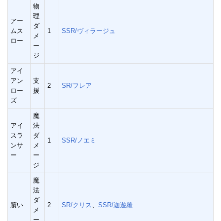
物
理
アー
ダ
ムス
1
SSR/ヴィラージュ
メ
ロー
ー
ジ
アイ
アン
支
2
SR/フレア
ロー
援
ズ
魔
アイ
法
スラ
ダ
1
SSR/ノエミ
ンサ
メ
ー
ー
ジ
魔
法
ダ
贖い
2
SR/クリス
、
SSR/迦遊羅
メ
ー