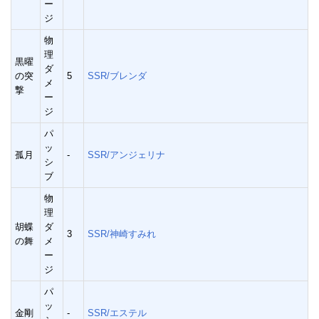
ー
ジ
物
理
黒曜
ダ
の突
5
SSR/ブレンダ
メ
撃
ー
ジ
パ
ッ
孤月
-
SSR/アンジェリナ
シ
ブ
物
理
胡蝶
ダ
3
SSR/神崎すみれ
の舞
メ
ー
ジ
パ
ッ
金剛
-
SSR/エステル