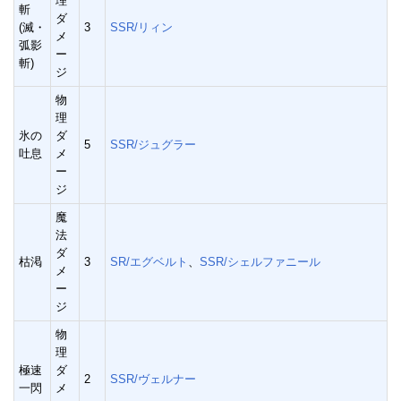
理
斬
ダ
(滅・
3
SSR/リィン
メ
弧影
ー
斬)
ジ
物
理
氷の
ダ
5
SSR/ジュグラー
吐息
メ
ー
ジ
魔
法
ダ
枯渇
3
SR/エグベルト
、
SSR/シェルファニール
メ
ー
ジ
物
理
極速
ダ
2
SSR/ヴェルナー
一閃
メ