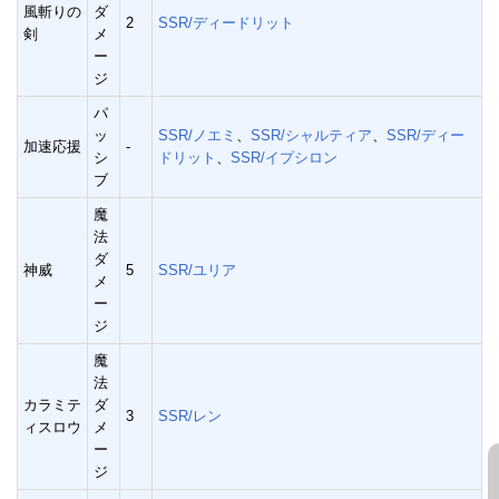
風斬りの
ダ
2
SSR/ディードリット
剣
メ
ー
ジ
パ
ッ
SSR/ノエミ
、
SSR/シャルティア
、
SSR/ディー
加速応援
-
シ
ドリット
、
SSR/イプシロン
ブ
魔
法
ダ
神威
5
SSR/ユリア
メ
ー
ジ
魔
法
カラミテ
ダ
3
SSR/レン
ィスロウ
メ
ー
ジ