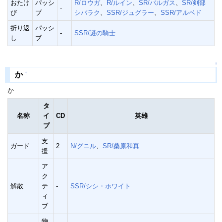
おたけ
パッシ
R/ロウガ
、
R/ルイン
、
SR/バルガス
、
SR/剣部
-
び
ブ
シバラク
、
SSR/ジュグラー
、
SSR/アルベド
折り返
パッシ
-
SSR/謎の騎士
し
ブ
↑
†
か
か
タ
名称
イ
CD
英雄
プ
支
ガード
2
N/グニル
、
SR/桑原和真
援
ア
ク
解散
テ
-
SSR/シシ・ホワイト
ィ
ブ
物