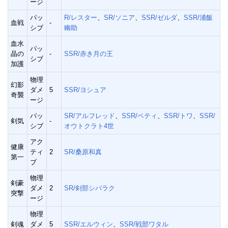
ージ
パッ
R/レスター
、
SR/ソニア
、
SSR/ゼルダ
、
SSR/浦飯
血戦
-
シブ
幽助
血水
パッ
晶の
-
SSR/赤き月の王
シブ
加護
物理
幻影
ダメ
5
SSR/ヨシュア
奇襲
ージ
パッ
SR/アルフレッド
、
SSR/ベティ
、
SSR/トワ
、
SSR/
剣気
-
シブ
オウトクラト4世
アク
健康
ティ
2
SR/桑原和真
第一
ブ
物理
剣豪
ダメ
2
SR/剣部シバラク
突撃
ージ
物理
剣魂
ダメ
5
SSR/エルウィン
、
SSR/戦部ワタル