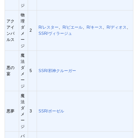
ジ
物
アク
理
アイ
ダ
R/レスター
、
R/ピエール
、
R/キース
、
R/ディオス
、
2
ンパ
メ
SSR/ヴィラージュ
ルス
ー
ジ
魔
法
悪の
ダ
5
SSR/邪神クルーガー
宴
メ
ー
ジ
魔
法
ダ
悪夢
3
SSR/ボーゼル
メ
ー
ジ
パ