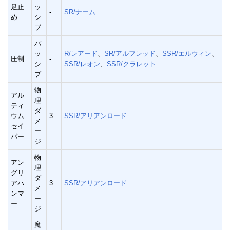
足止
ッ
-
SR/ナーム
め
シ
ブ
パ
ッ
R/レアード
、
SR/アルフレッド
、
SSR/エルウィン
、
圧制
-
シ
SSR/レオン
、
SSR/クラレット
ブ
物
アル
理
ティ
ダ
ウム
3
SSR/アリアンロード
メ
セイ
ー
バー
ジ
物
アン
理
グリ
ダ
アハ
3
SSR/アリアンロード
メ
ンマ
ー
ー
ジ
魔