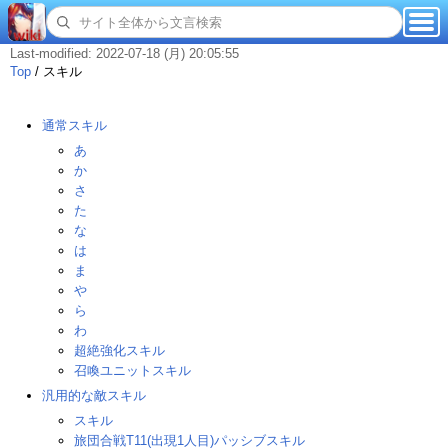
Last-modified: 2022-07-18 (月) 20:05:55
Top
/
スキル
通常スキル
あ
か
さ
た
な
は
ま
や
ら
わ
超絶強化スキル
召喚ユニットスキル
汎用的な敵スキル
スキル
旅団合戦T11(出現1人目)パッシブスキル