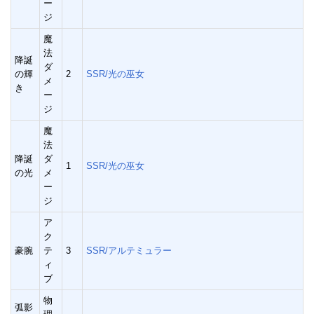
ー
ジ
魔
法
降誕
ダ
の輝
2
SSR/光の巫女
メ
き
ー
ジ
魔
法
降誕
ダ
1
SSR/光の巫女
の光
メ
ー
ジ
ア
ク
豪腕
テ
3
SSR/アルテミュラー
ィ
ブ
物
弧影