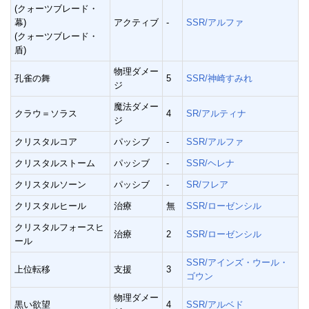
(クォーツブレード・
幕)
アクティブ
-
SSR/アルファ
(クォーツブレード・
盾)
物理ダメー
孔雀の舞
5
SSR/神崎すみれ
ジ
魔法ダメー
クラウ＝ソラス
4
SR/アルティナ
ジ
クリスタルコア
パッシブ
-
SSR/アルファ
クリスタルストーム
パッシブ
-
SSR/ヘレナ
クリスタルソーン
パッシブ
-
SR/フレア
クリスタルヒール
治療
無
SSR/ローゼンシル
クリスタルフォースヒ
治療
2
SSR/ローゼンシル
ール
SSR/アインズ・ウール・
上位転移
支援
3
ゴウン
物理ダメー
黒い欲望
4
SSR/アルベド