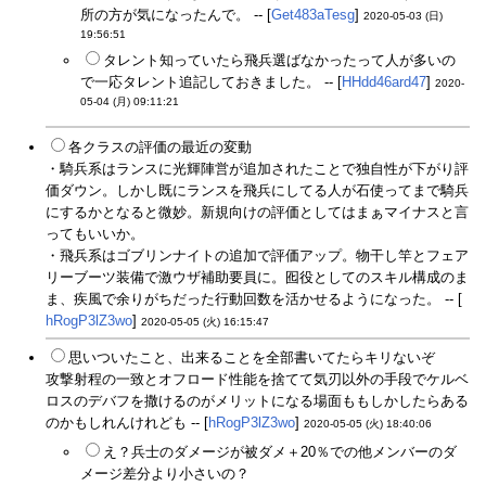
所の方が気になったんで。 -- [
Get483aTesg
]
2020-05-03 (日)
19:56:51
タレント知っていたら飛兵選ばなかったって人が多いの
で一応タレント追記しておきました。 -- [
HHdd46ard47
]
2020-
05-04 (月) 09:11:21
各クラスの評価の最近の変動
・騎兵系はランスに光輝陣営が追加されたことで独自性が下がり評
価ダウン。しかし既にランスを飛兵にしてる人が石使ってまで騎兵
にするかとなると微妙。新規向けの評価としてはまぁマイナスと言
ってもいいか。
・飛兵系はゴブリンナイトの追加で評価アップ。物干し竿とフェア
リーブーツ装備で激ウザ補助要員に。囮役としてのスキル構成のま
ま、疾風で余りがちだった行動回数を活かせるようになった。 -- [
hRogP3lZ3wo
]
2020-05-05 (火) 16:15:47
思いついたこと、出来ることを全部書いてたらキリないぞ
攻撃射程の一致とオフロード性能を捨てて気刃以外の手段でケルベ
ロスのデバフを撒けるのがメリットになる場面ももしかしたらある
のかもしれんけれども -- [
hRogP3lZ3wo
]
2020-05-05 (火) 18:40:06
え？兵士のダメージが被ダメ＋20％での他メンバーのダ
メージ差分より小さいの？