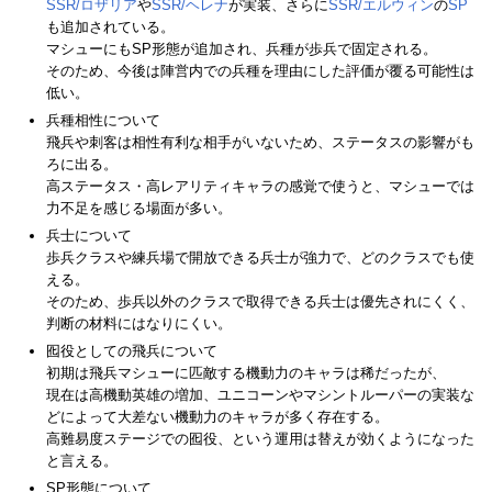
SSR/ロザリア
や
SSR/ヘレナ
が実装、さらに
SSR/エルウィン
の
SP
も追加されている。
マシューにもSP形態が追加され、兵種が歩兵で固定される。
そのため、今後は陣営内での兵種を理由にした評価が覆る可能性は
低い。
兵種相性について
飛兵や刺客は相性有利な相手がいないため、ステータスの影響がも
ろに出る。
高ステータス・高レアリティキャラの感覚で使うと、マシューでは
力不足を感じる場面が多い。
兵士について
歩兵クラスや練兵場で開放できる兵士が強力で、どのクラスでも使
える。
そのため、歩兵以外のクラスで取得できる兵士は優先されにくく、
判断の材料にはなりにくい。
囮役としての飛兵について
初期は飛兵マシューに匹敵する機動力のキャラは稀だったが、
現在は高機動英雄の増加、ユニコーンやマシントルーパーの実装な
どによって大差ない機動力のキャラが多く存在する。
高難易度ステージでの囮役、という運用は替えが効くようになった
と言える。
SP形態について