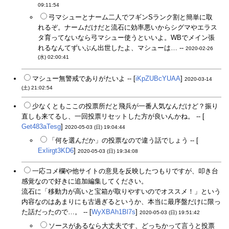
09:11:54
弓マシューとナーム二人でフギンSランク割と簡単に取
れるぞ。ナームだけだと流石に効率悪いからシグマやエラス
タ育ってないなら弓マシュー使うといいよ。WBでメイン張
れるなんてずいぶん出世したよ、マシューは… --
2020-02-26
(水) 02:00:41
マシュー無警戒でありがたいよ -- [
iKpZUBcYUAA
]
2020-03-14
(土) 21:02:54
少なくともここの投票所だと飛兵が一番人気なんだけど？振り
直しも来てるし、一回投票リセットした方が良いんかね。 -- [
Get483aTesg
]
2020-05-03 (日) 19:04:44
「何を選んだか」の投票なので違う話でしょう -- [
ExIirgt3KD6
]
2020-05-03 (日) 19:34:08
一応コメ欄や他サイトの意見を反映したつもりですが、叩き台
感覚なので好きに追加編集してください。
流石に「移動力が高いと宝箱が取りやすいのでオススメ！」という
内容なのはあまりにも古過ぎるというか、本当に最序盤だけに限っ
た話だったので…。 -- [
WyXBAh1Bl7s
]
2020-05-03 (日) 19:51:42
ソースがあるなら大丈夫です、どっちかって言うと投票