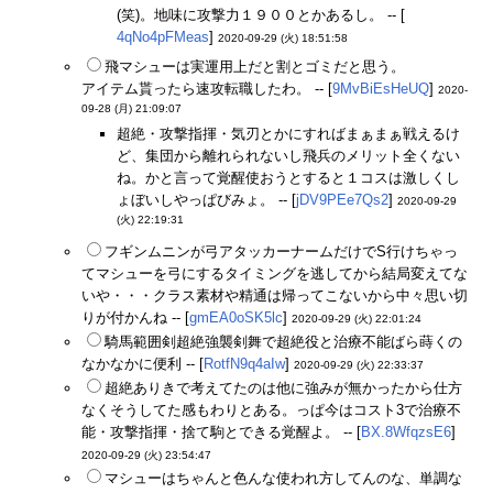
(笑)。地味に攻撃力１９００とかあるし。 -- [
4qNo4pFMeas
]
2020-09-29 (火) 18:51:58
飛マシューは実運用上だと割とゴミだと思う。
アイテム貰ったら速攻転職したわ。 -- [
9MvBiEsHeUQ
]
2020-
09-28 (月) 21:09:07
超絶・攻撃指揮・気刃とかにすればまぁまぁ戦えるけ
ど、集団から離れられないし飛兵のメリット全くない
ね。かと言って覚醒使おうとすると１コスは激しくし
ょぼいしやっぱびみょ。 -- [
jDV9PEe7Qs2
]
2020-09-29
(火) 22:19:31
フギンムニンが弓アタッカーナームだけでS行けちゃっ
てマシューを弓にするタイミングを逃してから結局変えてな
いや・・・クラス素材や精通は帰ってこないから中々思い切
りが付かんね -- [
gmEA0oSK5lc
]
2020-09-29 (火) 22:01:24
騎馬範囲剣超絶強襲剣舞で超絶役と治療不能ばら蒔くの
なかなかに便利 -- [
RotfN9q4aIw
]
2020-09-29 (火) 22:33:37
超絶ありきで考えてたのは他に強みが無かったから仕方
なくそうしてた感もわりとある。っぱ今はコスト3で治療不
能・攻撃指揮・捨て駒とできる覚醒よ。 -- [
BX.8WfqzsE6
]
2020-09-29 (火) 23:54:47
マシューはちゃんと色んな使われ方してんのな、単調な