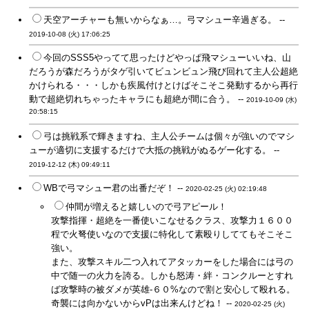
天空アーチャーも無いからなぁ…。弓マシュー辛過ぎる。 --
2019-10-08 (火) 17:06:25
今回のSSS5やってて思ったけどやっぱ飛マシューいいね、山
だろうが森だろうがタゲ引いてビュンビュン飛び回れて主人公超絶
かけられる・・・しかも疾風付けとけばそこそこ発動するから再行
動で超絶切れちゃったキャラにも超絶が間に合う。 --
2019-10-09 (水)
20:58:15
弓は挑戦系で輝きますね、主人公チームは個々が強いのでマシ
ューが適切に支援するだけで大抵の挑戦がぬるゲー化する。 --
2019-12-12 (木) 09:49:11
WBで弓マシュー君の出番だぞ！ --
2020-02-25 (火) 02:19:48
仲間が増えると嬉しいので弓アピール！
攻撃指揮・超絶を一番使いこなせるクラス、攻撃力１６００
程で火弩使いなので支援に特化して素殴りしててもそこそこ
強い。
また、攻撃スキル二つ入れてアタッカーをした場合には弓の
中で随一の火力を誇る。しかも怒涛・絆・コンクルーとすれ
ば攻撃時の被ダメが英雄-６０%なので割と安心して殴れる。
奇襲には向かないからvPは出来んけどね！ --
2020-02-25 (火)