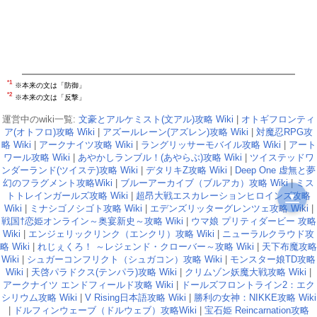
*1
※本来の文は「防御」
*2
※本来の文は「反撃」
運営中のwiki一覧:
文豪とアルケミスト(文アル)攻略 Wiki
|
オトギフロンティ
ア(オトフロ)攻略 Wiki
|
アズールレーン(アズレン)攻略 Wiki
|
対魔忍RPG攻
略 Wiki
|
アークナイツ攻略 Wiki
|
ラングリッサーモバイル攻略 Wiki
|
アート
ワール攻略 Wiki
|
あやかしランブル！(あやらぶ)攻略 Wiki
|
ツイステッドワ
ンダーランド(ツイステ)攻略 Wiki
|
デタリキZ攻略 Wiki
|
Deep One 虚無と夢
幻のフラグメント攻略Wiki
|
ブルーアーカイブ（ブルアカ）攻略 Wiki
|
ミス
トトレインガールズ攻略 Wiki
|
超昂大戦エスカレーションヒロインズ攻略
▼
Wiki
|
ミナシゴノシゴト攻略 Wiki
|
エデンズリッターグレンツェ攻略 Wiki
|
戦国†恋姫オンライン～奥宴新史～攻略 Wiki
|
ウマ娘 プリティダービー 攻略
Wiki
|
エンジェリックリンク（エンクリ）攻略 Wiki
|
ニューラルクラウド攻
略 Wiki
|
れじぇくろ！ ～レジェンド・クローバー～攻略 Wiki
|
天下布魔攻略
Wiki
|
シュガーコンフリクト（シュガコン）攻略 Wiki
|
モンスター娘TD攻略
Wiki
|
天啓パラドクス(テンパラ)攻略 Wiki
|
クリムゾン妖魔大戦攻略 Wiki
|
アークナイツ エンドフィールド攻略 Wiki
|
ドールズフロントライン2：エク
シリウム攻略 Wiki
|
V Rising日本語攻略 Wiki
|
勝利の女神：NIKKE攻略 Wiki
|
ドルフィンウェーブ（ドルウェブ）攻略Wiki
|
宝石姫 Reincarnation攻略