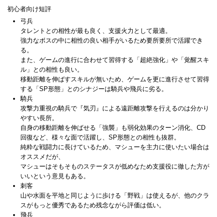
初心者向け短評
弓兵
タレントとの相性が最も良く、支援火力として最適。
強力なボスの中に相性の良い相手がいるため要所要所で活躍でき
る。
また、ゲームの進行に合わせて習得する「超絶強化」や「覚醒スキ
ル」との相性も良い。
移動距離を伸ばすスキルが無いため、ゲームを更に進行させて習得
する「SP形態」とのシナジーは騎兵や飛兵に劣る。
騎兵
攻撃力重視の騎兵で『気刃』による遠距離攻撃を行えるのは分かり
やすい長所。
自身の移動距離を伸ばせる「強襲」も弱化効果のターン消化、CD
回復など、様々な面で活躍し、SP形態との相性も抜群。
純粋な戦闘力に長けているため、マシューを主力に使いたい場合は
オススメだが、
マシューはそもそものステータスが低めなため支援役に徹した方が
いいという意見もある。
刺客
山や水面を平地と同じように歩ける「野戦」は使えるが、他のクラ
スがもっと優秀であるため残念ながら評価は低い。
飛兵