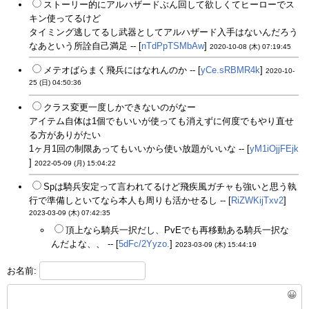
ストーリー的にアルハザードぶん回して欲しくてヒーローでス
キン使ってるけど
タイミング逃してるし武器としてアルハザード入手はないんだろう
なあという所詮自己満足 -- [
nTdPpTSMbAw
]
2020-10-08 (木) 07:19:45
メテオばらまく飛兵にはなれんのか -- [
yCe.sRBMR4k
]
2020-10-
25 (日) 04:50:36
クラス変更一度しかできないのがなー
アイテム自体は1個でもいいが使っても消えずに何度でもやり直せ
る方がありがたい
1ヶ月1回の制限あってもいいから使い放題がいいな -- [
yM1iOjjFEjk
]
2022-05-09 (月) 15:04:22
Spは騎兵安定って言われてるけど飛疾風ガチャも強いと思う執
行で準備しといてなら本人も周りも活かせるし -- [
RiZWKijTxv2
]
2023-03-09 (木) 07:42:35
頂上なら騎兵一択だし、PvEでも再移動ある騎兵一択な
んだよな、、 -- [
5dFc/2Yyzo.
]
2023-03-09 (木) 15:44:19
お名前:
😀