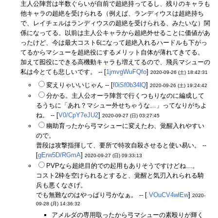
主人公陣営は半数ぐらいが自前で超絶持ってるし、残りのキャラも
他キャラの超絶を受けられる（例えば、ランディウスは超絶持ち
で、レイチェルはランディウスの超絶を受けられる、みたいな）関
係になってる。以前は主人公キャラから超絶外せることに価値があ
ったけど、今は最大コスト6になって超絶入れるハードルも下がっ
てるからマシューを超絶役にするメリット自体が薄れてきてる。
加えて囮役にできる高機動キャラも増えてるので、飛兵マシューの
私は今とても悲しいです。 -- [
1jmvgWuFQfo
]
2020-09-26 (土) 18:42:31
変えりゃいいじゃん -- [
f0iSf0b34lQ
]
2020-09-26 (土) 19:24:42
分かる。主人公オーラ陣営で行くつもりなのに編成して
るうちに「あれ？マシュー外せちゃうな…」ってなりがちよ
ね。 -- [
V0/CpY7eJU2
]
2020-09-27 (日) 03:27:45
幽助育ったから弓マシューに変えたわ、覚醒入れやすい
ので。
普段は攻撃指揮して、要所で特攻自殺させると使い易い。 --
[
gErw5D/RGmA
]
2020-09-27 (日) 09:33:13
PVPなら超絶目的での起用もありそうですけどね…。
コスト2枠を空けられるとすると、覚醒と気刃入れられる騎
兵も悪くなさげ。
でも無難なのはやっぱり弓かなぁ。 -- [
.VOuCV4wlEw
]
2020-
09-28 (月) 14:36:32
アメルダの専用取ったから弓マシューの素殴りが輝く