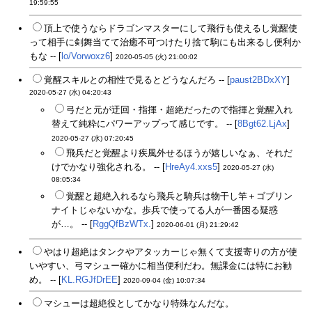
19:59:55
頂上で使うならドラゴンマスターにして飛行も使えるし覚醒使
って相手に剣舞当てて治癒不可つけたり捨て駒にも出来るし便利か
もな -- [
lo/Vorwoxz6
]
2020-05-05 (火) 21:00:02
覚醒スキルとの相性で見るとどうなんだろ -- [
paust2BDxXY
]
2020-05-27 (水) 04:20:43
弓だと元が迂回・指揮・超絶だったので指揮と覚醒入れ
替えて純粋にパワーアップって感じです。 -- [
8Bgt62.LjAx
]
2020-05-27 (水) 07:20:45
飛兵だと覚醒より疾風外せるほうが嬉しいなぁ、それだ
けでかなり強化される。 -- [
HreAy4.xxs5
]
2020-05-27 (水)
08:05:34
覚醒と超絶入れるなら飛兵と騎兵は物干し竿＋ゴブリン
ナイトじゃないかな。歩兵で使ってる人が一番困る疑惑
が…。 -- [
RggQfBzWTx.
]
2020-06-01 (月) 21:29:42
やはり超絶はタンクやアタッカーじゃ無くて支援寄りの方が使
いやすい、弓マシュー確かに相当便利だわ。無課金には特にお勧
め。 -- [
KL.RGJfDrEE
]
2020-09-04 (金) 10:07:34
マシューは超絶役としてかなり特殊なんだな。