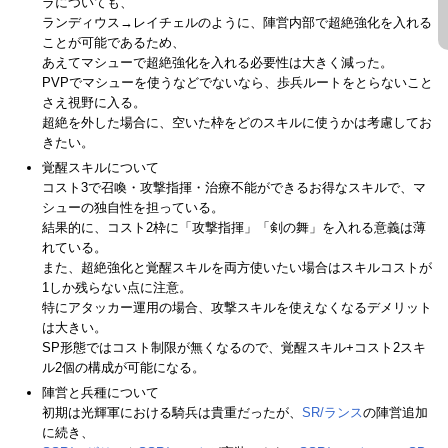
ラについても、
ランディウス→レイチェルのように、陣営内部で超絶強化を入れる
ことが可能であるため、
あえてマシューで超絶強化を入れる必要性は大きく減った。
PVPでマシューを使うなどでないなら、歩兵ルートをとらないこと
さえ視野に入る。
超絶を外した場合に、空いた枠をどのスキルに使うかは考慮してお
きたい。
覚醒スキルについて
コスト3で召喚・攻撃指揮・治療不能ができるお得なスキルで、マ
シューの独自性を担っている。
結果的に、コスト2枠に「攻撃指揮」「剣の舞」を入れる意義は薄
れている。
また、超絶強化と覚醒スキルを両方使いたい場合はスキルコストが
1しか残らない点に注意。
特にアタッカー運用の場合、攻撃スキルを使えなくなるデメリット
は大きい。
SP形態ではコスト制限が無くなるので、覚醒スキル+コスト2スキ
ル2個の構成が可能になる。
陣営と兵種について
初期は光輝軍における騎兵は貴重だったが、
SR/ランス
の陣営追加
に続き、