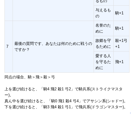
るもの
与えるも
騎+1
の
名誉のた
騎+1
めに
故郷を守
殺+1弓
最後の質問です、あなたは何のために戦うの
7
るために
+1
ですか？
愛する人
を守るた
飛+1
めに
同点の場合、騎＞飛＞殺＞弓
上を選び続けると、「騎4 飛2 殺1 弓2」で騎兵系(ストライクマスタ
ー)。
真ん中を選び続けると、「騎0 飛1 殺4 弓4」でアサシン系(シャドー)。
下を選び続けると、「騎3 飛4 殺1 弓1」で飛兵系(ドラゴンマスター)。
↑