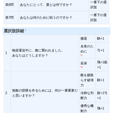
一番下の選
第6問
あなたにとって、愛とは何ですか？
択肢
一番下の選
第7問
あなたは何のために戦うのですか？
択肢
↑
†
選択肢詳細
撤退
騎+1
名誉のた
物資運送中に、敵に襲われました。
弓+1
めに
1
あなたはどうしますか？
*1
飛+1殺
庇保
+1
*2
敵を蹴散
らす破壊
騎+1
力
無敵の部隊を作るためには、何が一番重要だ
2
冷静な判
殺+1弓
と思いますか？
断力
+1
優秀な機
飛+1
動力