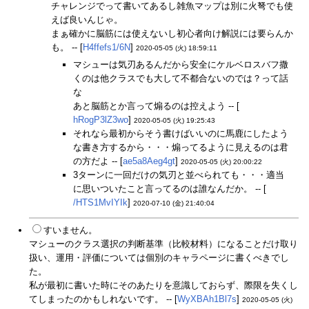
チャレンジでって書いてあるし雑魚マップは別に火弩でも使
えば良いんじゃ。
まぁ確かに脳筋には使えないし初心者向け解説には要らんか
も。 -- [
H4ffefs1/6N
]
2020-05-05 (火) 18:59:11
マシューは気刃あるんだから安全にケルベロスバフ撒
くのは他クラスでも大して不都合ないのでは？って話
な
あと脳筋とか言って煽るのは控えよう -- [
hRogP3lZ3wo
]
2020-05-05 (火) 19:25:43
それなら最初からそう書けばいいのに馬鹿にしたよう
な書き方するから・・・煽ってるように見えるのは君
の方だよ -- [
ae5a8Aeg4gt
]
2020-05-05 (火) 20:00:22
3ターンに一回だけの気刃と並べられても・・・適当
に思いついたこと言ってるのは誰なんだか。 -- [
/HTS1MvIYIk
]
2020-07-10 (金) 21:40:04
すいません。
マシューのクラス選択の判断基準（比較材料）になることだけ取り
扱い、運用・評価については個別のキャラページに書くべきでし
た。
私が最初に書いた時にそのあたりを意識しておらず、際限を失くし
てしまったのかもしれないです。 -- [
WyXBAh1Bl7s
]
2020-05-05 (火)