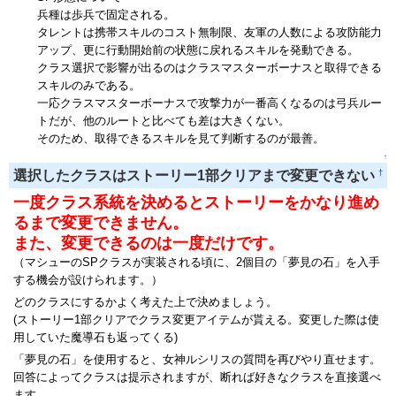
兵種は歩兵で固定される。
タレントは携帯スキルのコスト無制限、友軍の人数による攻防能力
アップ、更に行動開始前の状態に戻れるスキルを発動できる。
クラス選択で影響が出るのはクラスマスターボーナスと取得できる
スキルのみである。
一応クラスマスターボーナスで攻撃力が一番高くなるのは弓兵ルー
トだが、他のルートと比べても差は大きくない。
そのため、取得できるスキルを見て判断するのが最善。
↑
†
選択したクラスはストーリー1部クリアまで変更できない
一度クラス系統を決めるとストーリーをかなり進め
るまで変更できません。
また、変更できるのは一度だけです。
（マシューのSPクラスが実装される頃に、2個目の「夢見の石」を入手
する機会が設けられます。）
どのクラスにするかよく考えた上で決めましょう。
(ストーリー1部クリアでクラス変更アイテムが貰える。変更した際は使
用していた魔導石も返ってくる)
「夢見の石」を使用すると、女神ルシリスの質問を再びやり直せます。
回答によってクラスは提示されますが、断れば好きなクラスを直接選べ
ます。