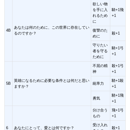
欲しい物
を手に入
騎+1飛
れるため
+1
に
あなたは何のために、この世界に存在してい
4B
復讐のた
るのですか？
殺+1
めに
守りたい
騎+1弓
者を守る
+1
ために
不屈の精
殺+1弓
神
+1
英雄になるために必要な条件とは何だと思い
騎+1殺
5B
統率力
ますか？
+1
騎+1飛
勇気
+1
分け合う
飛+1弓
もの
+1
受け入れ
6
あなたにとって、愛とは何ですか？
殺+1