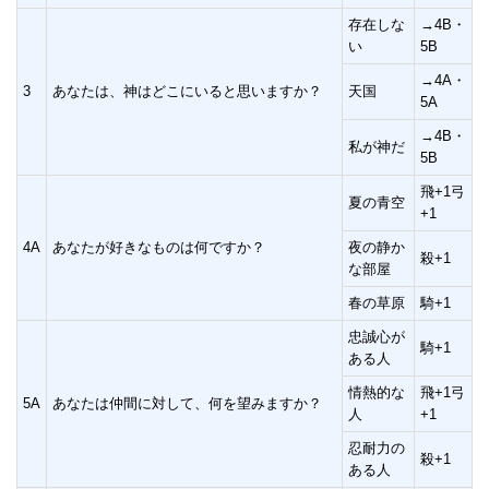
存在しな
→4B・
い
5B
→4A・
3
あなたは、神はどこにいると思いますか？
天国
5A
→4B・
私が神だ
5B
飛+1弓
夏の青空
+1
4A
あなたが好きなものは何ですか？
夜の静か
殺+1
な部屋
春の草原
騎+1
忠誠心が
騎+1
ある人
情熱的な
飛+1弓
5A
あなたは仲間に対して、何を望みますか？
人
+1
忍耐力の
殺+1
ある人