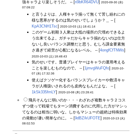
強キャラより楽しそうだ。 -- [
ri9bKR64DVU
]
2020-09-30 (水)
07:09:22
と言うよりは、人権キャラ揃って無くて苦し紛れにの
様な悪寒がするのは気のせいでしょうか？＿ -- [
KpA3CNH1Tsc
]
2020-10-03 (土) 18:41:14
このゲーム初期３人衆は大抵の場所の穴埋めできるよ
う出来てるよ。ガチャだからキャラ揃わないのは仕方
ないし良いバランス調整だと思う。むしろ課金要素無
さ過ぎて経営が心配になるレベル。 -- [
4ongfCfTNWs
]
2020-10-03 (土) 18:48:43
気のせいです。普通プレイヤーはキャラの運用考える
ことを楽しむものなので。 -- [
1jmvgWuFQfo
]
2020-10-
07 (水) 17:32:36
使えばクソゲー化するバランスブレイカーや救済キャ
ラが人権扱いされるのも皮肉なもんだよな。 -- [
1kSk335fmLY
]
2020-10-08 (木) 23:28:41
飛兵そんなに弱いのか・・・わざわざ複数キャラ２コス
ずつ使って戦場でもターン消費するのに代用した方がマシっ
てなるのは相当に弱いな。しかもマシューの超絶は特殊効果
の発動が凄い簡単なのに。 -- [
9dBZ/kUFOTE
]
2020-10-13 (火)
08:02:53