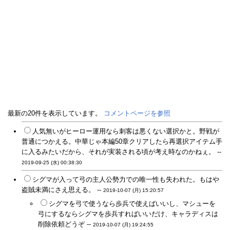
最新の20件を表示しています。
コメントページを参照
人気無いがヒーロー運用なら刺客は悪くない選択かと。野戦が
普通につかえる。中華じゃ本編50章クリアしたら再選択アイテム手
に入るみたいだから、それが実装される頃が考え時なのかねぇ。 --
2019-09-25 (水) 00:38:30
シグマが入って弓の主人公勢力での唯一性も失われた。もはや
盗賊未満にさえ思える。 --
2019-10-07 (月) 15:20:57
シグマを弓で使うなら歩兵で使えばいいし、マシューを
弓にするならシグマを歩兵すればいいだけ、キャラディスは
削除依頼どうぞ --
2019-10-07 (月) 19:24:55