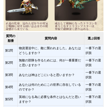
質問の
質問内容
選ぶ回答
順番
物資運送中に、敵に襲われました。あなたは
一番下の選
第1問
どうしますか？
択肢
無敵の部隊を作るためには、何が一番重要だ
一番下の選
第2問
と思いますか？
択肢
一番下の選
第3問
あなたは神はどこにいると思いますか？
択肢
あなたは何のためにこの世界に存在している
一番下の選
第4問
のですか？
択肢
英雄になる為に必要な条件とはなんだと思い
一番下の選
第5問
ますか？
択肢