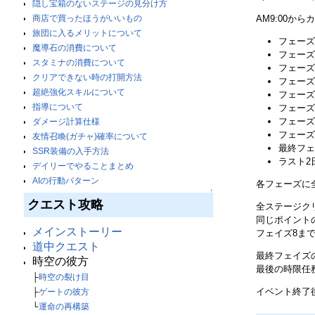
隠し宝箱のないステージの見分け方
AM9:00から
商店で買ったほうがいいもの
旅団に入るメリットについて
フェーズ1
魔導石の消費について
フェーズ2
スタミナの消費について
フェーズ3
クリアできない時の打開方法
フェーズ4
超絶強化スキルについて
フェーズ5
指導について
フェーズ6
フェーズ7
ダメージ計算仕様
フェーズ8
友情召喚(ガチャ)確率について
最終フェー
SSR装備の入手方法
ラスト2日
デイリーでやることまとめ
AIの行動パターン
各フェーズに
↑
クエスト攻略
全ステージク
同じポイント
メインストーリー
フェイズ8ま
道中クエスト
最終フェイズ
時空の彼方
最後の時限任
├
時空の裂け目
イベント終了
├
ゲートの彼方
└
運命の再構築