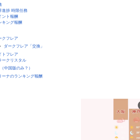
務
界進捗 時限任務
イント報酬
ンキング報酬
ークフレア
ダークフレア「交換」
イトフレア
ラークリスタル
（中国版のみ？）
リーナのランキング報酬