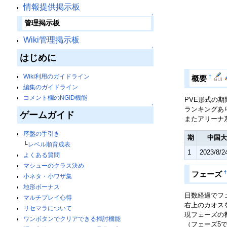
情報提供掲示板
↑
管理掲示板
Wiki管理掲示板
↑
はじめに
Wiki利用のガイドライン
†
概要
編集のガイドライン
コメント欄のNGID機能
PVE形式の
↑
ランキングあ
ゲームガイド
またアリーナ
序盤の手引き
期
中国大
└
レベル順育成表
1
2023/8/
よくある質問
マシューのクラス決め
†
フェーズ
小ネタ・小ワザ集
地形ボーナス
日数経過でフ
マルチプレイ心得
右上のカオス
リセマラについて
現フェーズの
ワンボタンでクリアできる掃討機能
（フェーズ5