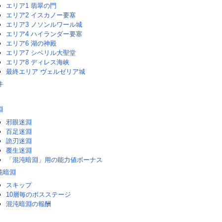
エリア1 翡翠の門
エリア2 イスカノー要塞
エリア3 ノソンルワール城
エリア4 ハイランダー要塞
エリア6 湖の神殿
エリア7 シベリル大聖堂
エリア8 ディレス海峡
最終エリア ヴェルゼリア城
件
淵
邪眼迷淵
百足迷淵
詭刃迷淵
覆生迷淵
「混沌暗淵」用の能力値ボーナス
沌暗淵
スキップ
10層毎のボスステージ
混沌暗淵の報酬