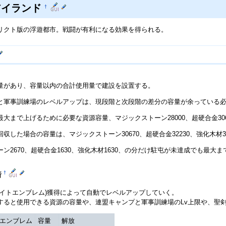
アイランド
†
リクト版の浮遊都市。戦闘が有利になる効果を得られる。
。
量があり、容量以内の合計使用量で建設を設置する。
と軍事訓練場のレベルアップは、現段階と次段階の差分の容量が余っている
大まで上げるために必要な資源容量、マジックストーン28000、超硬合金3060
収した場合の容量は、マジックストーン30670、超硬合金32230、強化木材32
ン2670、超硬合金1630、強化木材1630、の分だけ駐屯が未達成でも最大
†
所
ライトエンブレム)獲得によって自動でレベルアップしていく。
すると使用できる資源の容量や、連盟キャンプと軍事訓練場のLv上限や、聖
エンブレム
容量
解放