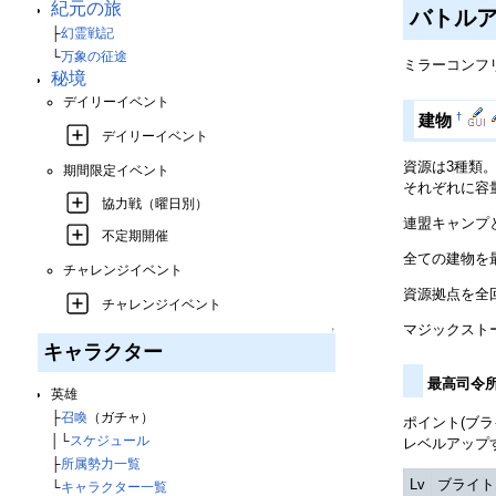
紀元の旅
バトル
├
幻霊戦記
└
万象の征途
ミラーコンフ
秘境
デイリーイベント
†
建物
デイリーイベント
資源は3種類
期間限定イベント
それぞれに容
協力戦（曜日別）
連盟キャンプ
不定期開催
全ての建物を最
チャレンジイベント
資源拠点を全回
チャレンジイベント
マジックストー
↑
キャラクター
最高司令
英雄
├
召喚
（ガチャ）
ポイント(ブ
│└
スケジュール
レベルアップ
├
所属勢力一覧
Lv
ブライト
└
キャラクター一覧