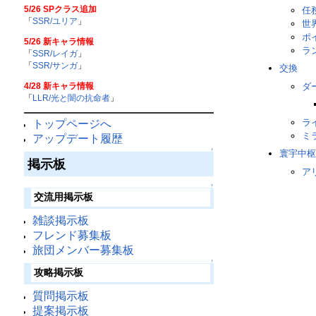
5/26 SPクラス追加
任
「
SSR/ユリア
」
世
ポ
5/26 新キャラ情報
ラ
「
SSR/レイガ
」
「
SSR/サンガ
」
交換
4/28 新キャラ情報
ダ
「
LLR/光と闇の抗命者
」
ラ
トップページへ
ミ
アップデート履歴
↑
寰宇中枢
掲示板
ア
↑
交流用掲示板
雑談掲示板
フレンド募集板
旅団メンバー募集板
↑
攻略掲示板
質問掲示板
提案掲示板