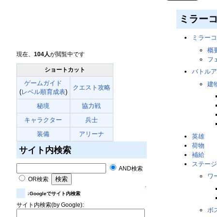
ミラー
ミラーコ
概
現在、
104人
が閲覧中です
フ
ショートカット
バトルア
ゲームガイド
建
クエスト攻略
(
レベル順育成表
)
秘境
協力戦
キャラクター
兵士
装備
アリーナ
英雄
荷物
サイト内検索
補給
ステージ
AND検索
ワ
OR検索
↑
↓Googleでサイト内検索
サイト内検索(by Google):
ボ