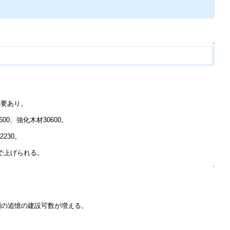
↑
必要あり。
0、強化木材30600。
230。
まで上げられる。
↑
剣の追憶の建設可数が増える。