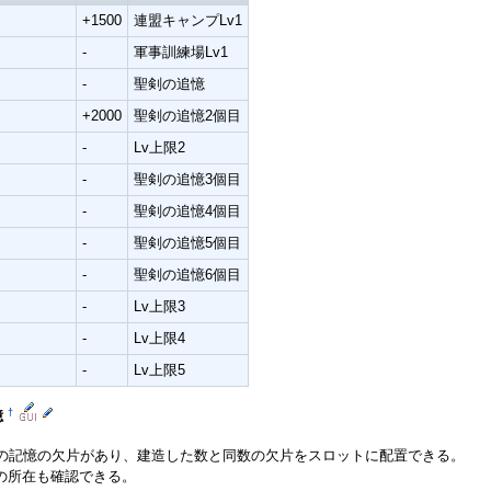
+1500
連盟キャンプLv1
-
軍事訓練場Lv1
-
聖剣の追憶
+2000
聖剣の追憶2個目
-
Lv上限2
-
聖剣の追憶3個目
-
聖剣の追憶4個目
-
聖剣の追憶5個目
-
聖剣の追憶6個目
-
Lv上限3
-
Lv上限4
-
Lv上限5
†
憶
剣の記憶の欠片があり、建造した数と同数の欠片をスロットに配置できる。
の所在も確認できる。