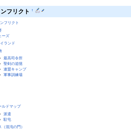
コンフリクト
†
ンフリクト
要
ェーズ
イランド
物
最高司令所
聖剣の追憶
連盟キャンプ
軍事訓練場
ールドマップ
派遣
駐屯
ス（混沌の門）