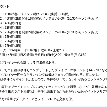
カウント
：168時間(7日) メンテ明け12:00～(実質165時間)
：48時間(2日) 開催1週間後のメンテ日の9:00～(10:30からメンテあり)
：48時間(2日)
：72時間(3日)
：72時間(3日) 開催2週間後のメンテ日の9:00～(10:30からメンテあり)
：72時間(3日)
：72時間(3日)
：72時間(3日)
ズ：137時間(5日17時間) 日曜9:00～土曜2:00
間：46時間(1日22時間) 最終日前日(土)2:00～最終日(日)23:59
全プレイヤーの合計による時限任務あり。
リアして任務や事件もコンプリートしたプレイヤーのポイントは147970にな
のプレイヤー同士ならランキングは最終フェイズ開始後の早い順になる。
では事件にもポイントがあるので、事件をやっていない日があるとランキング
の事件はブライトエンブレムがなくランキングには影響しないが、報酬はあ
務終了後のラスト2日間は、事件は発生するが報酬がないためイベントクリア
後も1週間はダークフレアとライトフレアを交換可能。