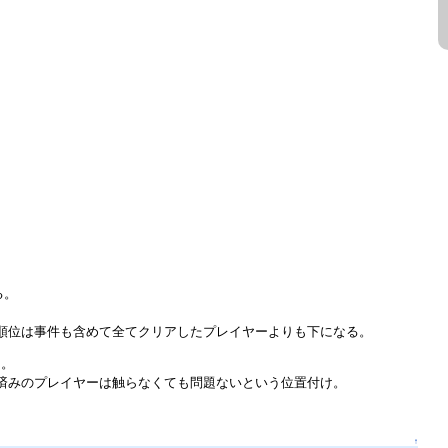
る。
順位は事件も含めて全てクリアしたプレイヤーよりも下になる。
る。
済みのプレイヤーは触らなくても問題ないという位置付け。
↑