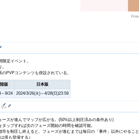
Powe
期間限定イベント。
り。
系のPVPコンテンツも併設されている。
陸版
日本版
24～9/24
2024/3/26(火)～4/28(日)23:59
ェーズが進んでマップが広がる。(50%以上制圧済みの条件あり)
をタップすれば次のフェーズ開始の時間を確認可能。
都市を制圧し終えると、フェーズが進むまでは毎日の「事件」以外にやるこ
では塔も登場する）