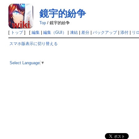
鏡宇的紛争
Top
/
鏡宇的紛争
[
トップ
] [
編集
|
編集（GUI）
|
凍結
|
差分
|
バックアップ
|
添付
|
リ
スマホ版表示に切り替える
Select Language
▼