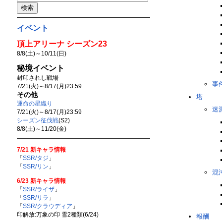
イベント
頂上アリーナ シーズン23
8/8(土)～10/11(日)
秘境イベント
封印されし戦場
事
7/21(火)～8/17(月)23:59
その他
塔
運命の星織り
迷
7/21(火)～8/17(月)23:59
シーズン征伐戦
(S2)
8/8(土)～11/20(金)
7/21 新キャラ情報
「
SSR/タジ
」
「
SSR/リン
」
混
6/23 新キャラ情報
「
SSR/ライザ
」
「
SSR/リラ
」
「
SSR/クラウディア
」
印解放:万象の印 雪2種類(6/24)
報酬