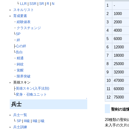
└
LLR
|
SSR
|
SR
|
R
|
N
1
-
スキルリスト
2
1000
育成要素
・
経験値表
3
2000
・
クラスチェンジ
4
4000
└
SP
5
6000
・
絆
├
心の絆
6
12000
└
告白
7
18000
・
精通
8
25000
・
鋳紋
・
覚醒
9
32000
・
限界突破
10
47000
英雄スキン
├
英雄スキン(入手法別)
11
60000
└
変身・召喚ユニット
12
75000
↑
兵士
聖剣の追
兵士一覧
20種類の聖
└
SP
|
III級
|
II級
|
I級
未入手の欠片
兵士訓練